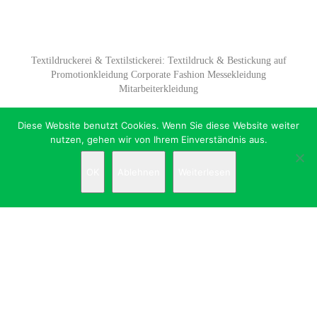
Textildruckerei & Textilstickerei: Textildruck & Bestickung auf
Promotionkleidung Corporate Fashion Messekleidung
Mitarbeiterkleidung
Diese Website benutzt Cookies. Wenn Sie diese Website weiter
nutzen, gehen wir von Ihrem Einverständnis aus.
OK
Ablehnen
Weiterlesen