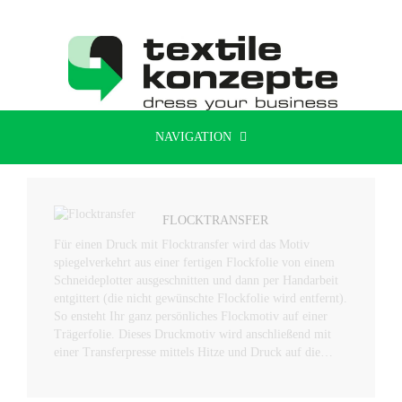
NAVIGATION
FLOCKTRANSFER
Für einen Druck mit Flocktransfer wird das Motiv
spiegelverkehrt aus einer fertigen Flockfolie von einem
Schneideplotter ausgeschnitten und dann per Handarbeit
entgittert (die nicht gewünschte Flockfolie wird entfernt).
So ensteht Ihr ganz persönliches Flockmotiv auf einer
Trägerfolie. Dieses Druckmotiv wird anschließend mit
einer Transferpresse mittels Hitze und Druck auf die…