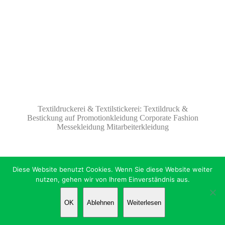
Textildruckerei & Textilstickerei: Textildruck &
Bestickung auf Promotionkleidung Corporate Fashion
Messekleidung Mitarbeiterkleidung
Diese Website benutzt Cookies. Wenn Sie diese Website weiter
nutzen, gehen wir von Ihrem Einverständnis aus.
OK
Ablehnen
Weiterlesen