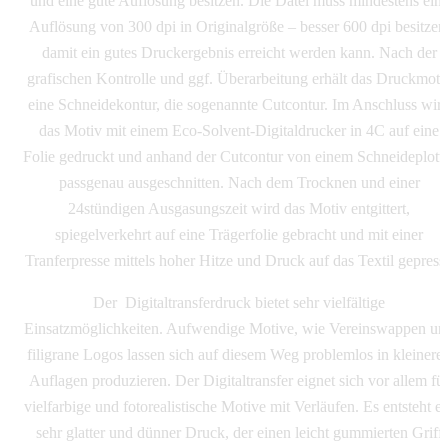
und eine gute Auflösung besitzen. Die Datei muss mindestens ein
Auflösung von 300 dpi in Originalgröße – besser 600 dpi besitzen
damit ein gutes Druckergebnis erreicht werden kann. Nach der
grafischen Kontrolle und ggf. Überarbeitung erhält das Druckmoti
eine Schneidekontur, die sogenannte Cutcontur. Im Anschluss wir
das Motiv mit einem Eco-Solvent-Digitaldrucker in 4C auf eine
Folie gedruckt und anhand der Cutcontur von einem Schneideplott
passgenau ausgeschnitten. Nach dem Trocknen und einer
24stündigen Ausgasungszeit wird das Motiv entgittert,
spiegelverkehrt auf eine Trägerfolie gebracht und mit einer
Tranferpresse mittels hoher Hitze und Druck auf das Textil gepresst
Der Digitaltransferdruck bietet sehr vielfältige
Einsatzmöglichkeiten. Aufwendige Motive, wie Vereinswappen un
filigrane Logos lassen sich auf diesem Weg problemlos in kleinere
Auflagen produzieren. Der Digitaltransfer eignet sich vor allem fü
vielfarbige und fotorealistische Motive mit Verläufen. Es entsteht ei
sehr glatter und dünner Druck, der einen leicht gummierten Griff