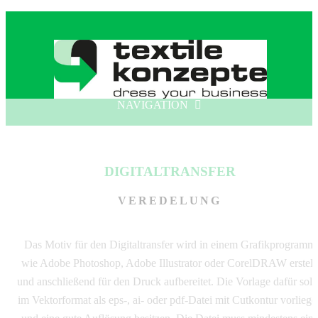
NAVIGATION
DIGITALTRANSFER
VEREDELUNG
Das Motiv für den Digitaltransfer wird in einem Grafikprogramm
wie Adobe Photoshop, Adobe Illustrator oder CorelDRAW erstell
und anschließend für den Druck aufbereitet. Die Vorlage dafür soll
im Vektorformat als eps-, ai- oder pdf-Datei mit Cutkontur vorliege