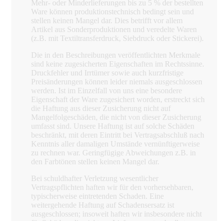
Mehr- oder Minderlieferungen bis zu 5 % der bestellten
Ware können produktionstechnisch bedingt sein und
stellen keinen Mangel dar. Dies betrifft vor allem
Artikel aus Sonderproduktionen und veredelte Waren
(z.B. mit Textiltransferdruck, Siebdruck oder Stickerei).
Die in den Beschreibungen veröffentlichten Merkmale
sind keine zugesicherten Eigenschaften im Rechtssinne.
Druckfehler und Irrtümer sowie auch kurzfristige
Preisänderungen können leider niemals ausgeschlossen
werden. Ist im Einzelfall von uns eine besondere
Eigenschaft der Ware zugesichert worden, erstreckt sich
die Haftung aus dieser Zusicherung nicht auf
Mangelfolgeschäden, die nicht von dieser Zusicherung
umfasst sind. Unsere Haftung ist auf solche Schäden
beschränkt, mit deren Eintritt bei Vertragsabschluß nach
Kenntnis aller damaligen Umstände vernünftigerweise
zu rechnen war. Geringfügige Abweichungen z.B. in
den Farbtönen stellen keinen Mangel dar.
Bei schuldhafter Verletzung wesentlicher
Vertragspflichten haften wir für den vorhersehbaren,
typischerweise eintretenden Schaden. Eine
weitergehende Haftung auf Schadensersatz ist
ausgeschlossen; insoweit haften wir insbesondere nicht