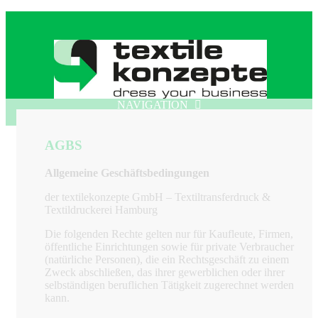
NAVIGATION
AGBS
Allgemeine Geschäftsbedingungen
der textilekonzepte GmbH – Textiltransferdruck &
Textildruckerei Hamburg
Die folgenden Rechte gelten nur für Kaufleute, Firmen,
öffentliche Einrichtungen sowie für private Verbraucher
(natürliche Personen), die ein Rechtsgeschäft zu einem
Zweck abschließen, das ihrer gewerblichen oder ihrer
selbständigen beruflichen Tätigkeit zugerechnet werden
kann.