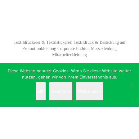
Textildruckerei & Textilstickerei: Textildruck & Bestickung auf
Promotionkleidung Corporate Fashion Messekleidung
Mitarbeiterkleidung
Diese Website benutzt Cookies. Wenn Sie diese Website weiter
nutzen, gehen wir von Ihrem Einverständnis aus.
OK
Ablehnen
Weiterlesen