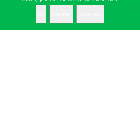
Bestickung auf Promotionkleidung Corporate Fashion
Messekleidung Mitarbeiterkleidung
OK
Ablehnen
Weiterlesen